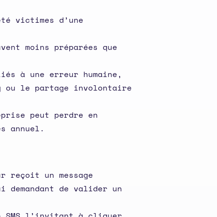
été victimes d’une
uvent moins préparées que
liés à une erreur humaine,
g ou le partage involontaire
eprise peut perdre en
es annuel.
ur reçoit un message
ui demandant de valider un
n SMS l’invitant à cliquer