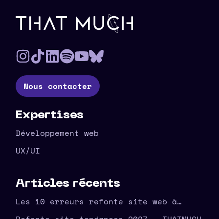
Pied de page
Nous contacter
Expertises
Développement web
UX/UI
Articles récents
Les 10 erreurs refonte site web à
éviter en amont – THATMUCH
Refonte site tendances 2027 – THATMUCH