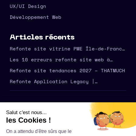
UX/UI Design
Développement Web
Articles récents
Refonte site vitrine PME Île-de-France
| agence THATMUCH
Les 10 erreurs refonte site web à
éviter en amont – THATMUCH
Refonte site tendances 2027 – THATMUCH
Refonte Application Legacy |
Modernisez Votre Outil | THATMUCH
©
2026
THATMUCH - Tous droits réservés
Politique de confidentialité – THATMUCH
Conditions générales de vente