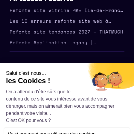
Refonte site vitrine PME Île-de-France
| agence THATMUCH
Les 10 erreurs refonte site web à
éviter en amont – THATMUCH
Refonte site tendances 2027 – THATMUCH
Refonte Application Legacy |
Modernisez Votre Outil | THATMUCH
©
2026
THATMUCH - Tous droits réservés
Politique de confidentialité – THATMUCH
Conditions générales de vente
Mentions Légales
Contact