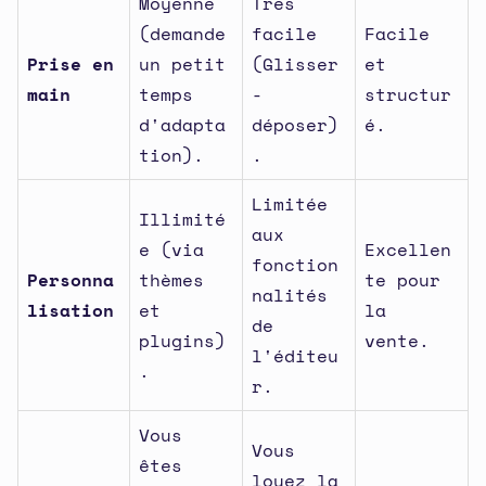
Moyenne
Très
(demande
facile
Facile
Prise en
un petit
(Glisser
et
main
temps
-
structur
d'adapta
déposer)
é.
tion).
.
Limitée
Illimité
aux
e (via
Excellen
fonction
Personna
thèmes
te pour
nalités
lisation
et
la
de
plugins)
vente.
l'éditeu
.
r.
Vous
Vous
êtes
louez la