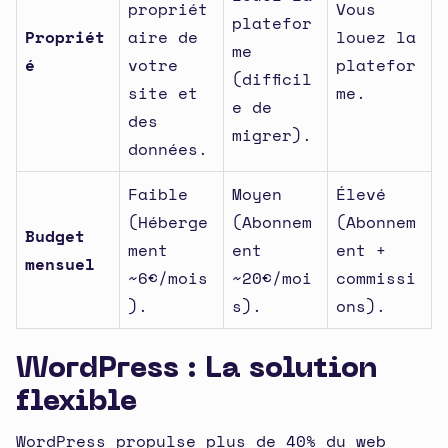
propriét
Vous
platefor
Propriét
aire de
louez la
me
é
votre
platefor
(difficil
site et
me.
e de
des
migrer).
données.
Faible
Moyen
Élevé
(Héberge
(Abonnem
(Abonnem
Budget
ment
ent
ent +
mensuel
~6€/mois
~20€/moi
commissi
).
s).
ons).
WordPress : La solution
flexible
WordPress propulse plus de 40% du web