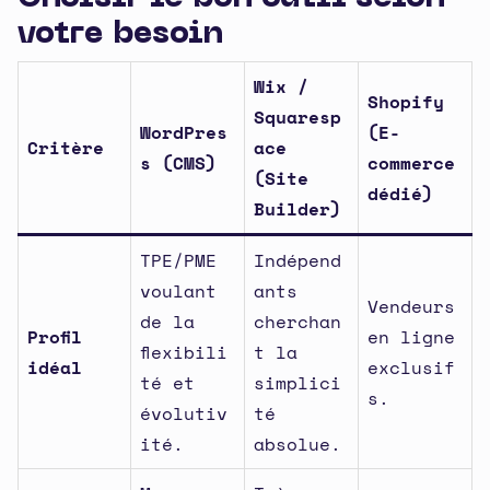
votre besoin
Wix /
Shopify
Squaresp
WordPres
(E-
Critère
ace
s (CMS)
commerce
(Site
dédié)
Builder)
TPE/PME
Indépend
voulant
ants
Vendeurs
de la
cherchan
Profil
en ligne
flexibili
t la
idéal
exclusif
té et
simplici
s.
évolutiv
té
ité.
absolue.