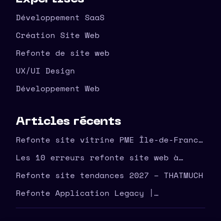
Développement SaaS
Création Site Web
Refonte de site web
UX/UI Design
Développement Web
Articles récents
Refonte site vitrine PME Île-de-France
| agence THATMUCH
Les 10 erreurs refonte site web à
éviter en amont – THATMUCH
Refonte site tendances 2027 – THATMUCH
Refonte Application Legacy |
Modernisez Votre Outil | THATMUCH