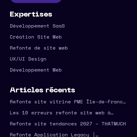
Expertises
Développement SaaS
Création Site Web
Refonte de site web
UX/UI Design
Développement Web
Articles récents
Refonte site vitrine PME Île-de-France
| agence THATMUCH
Les 10 erreurs refonte site web à
éviter en amont – THATMUCH
Refonte site tendances 2027 – THATMUCH
Refonte Application Legacy |