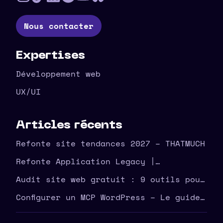
Nous contacter
Expertises
Développement web
UX/UI
Articles récents
Refonte site tendances 2027 – THATMUCH
Refonte Application Legacy |
Modernisez Votre Outil | THATMUCH
Audit site web gratuit : 9 outils pour
corriger vite
Configurer un MCP WordPress – Le guide
complet THATMUCH