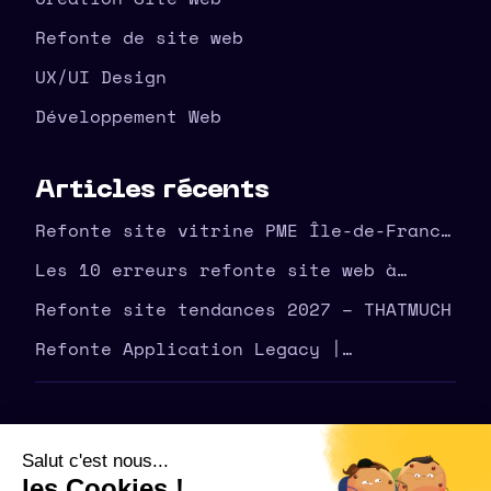
Refonte de site web
UX/UI Design
Développement Web
Articles récents
Refonte site vitrine PME Île-de-France
| agence THATMUCH
Les 10 erreurs refonte site web à
éviter en amont – THATMUCH
Refonte site tendances 2027 – THATMUCH
Refonte Application Legacy |
Modernisez Votre Outil | THATMUCH
©
2026
THATMUCH - Tous droits réservés
Politique de confidentialité – THATMUCH