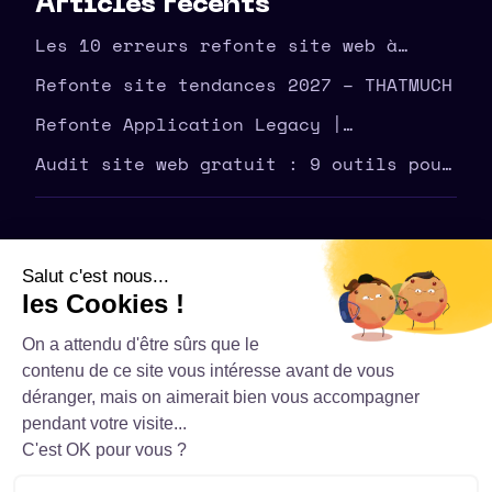
Articles récents
Les 10 erreurs refonte site web à
éviter en amont – THATMUCH
Refonte site tendances 2027 – THATMUCH
Refonte Application Legacy |
Modernisez Votre Outil | THATMUCH
Audit site web gratuit : 9 outils pour
corriger vite
©
2026
THATMUCH - Tous droits réservés
Politique de confidentialité – THATMUCH
Conditions générales de vente
Mentions Légales
Contact