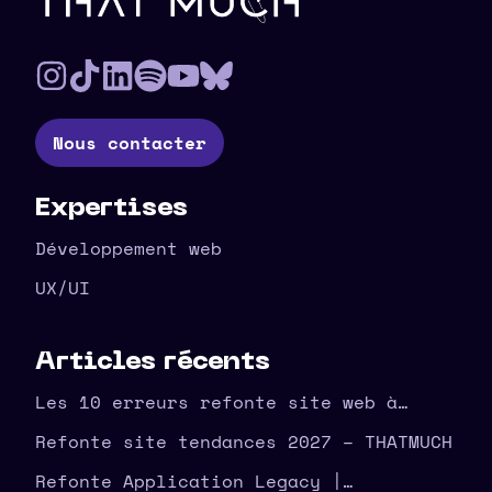
Pied de page
Nous contacter
Expertises
Développement web
UX/UI
Articles récents
Les 10 erreurs refonte site web à
éviter en amont – THATMUCH
Refonte site tendances 2027 – THATMUCH
Refonte Application Legacy |