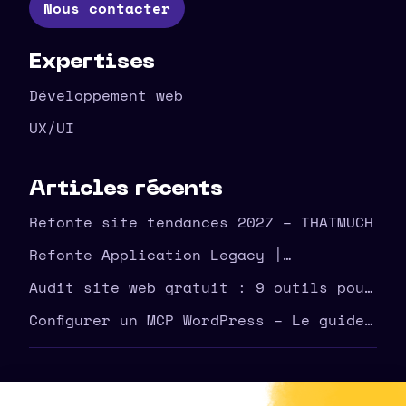
Nous contacter
Expertises
Développement web
UX/UI
Articles récents
Refonte site tendances 2027 – THATMUCH
Refonte Application Legacy |
Modernisez Votre Outil | THATMUCH
Audit site web gratuit : 9 outils pour
corriger vite
Configurer un MCP WordPress – Le guide
complet THATMUCH
©
2026
THATMUCH - Tous droits réservés