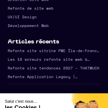
Refonte de site web
UX/UI Design
Développement Web
Articles récents
Refonte site vitrine PME Île-de-France
| agence THATMUCH
Les 10 erreurs refonte site web à
éviter en amont – THATMUCH
Refonte site tendances 2027 – THATMUCH
Refonte Application Legacy |
Modernisez Votre Outil | THATMUCH
©
2026
THATMUCH - Tous droits réservés
Politique de confidentialité – THATMUCH